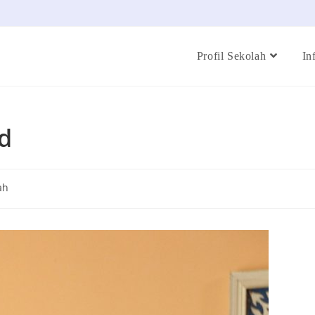
Profil Sekolah
In
d
ah