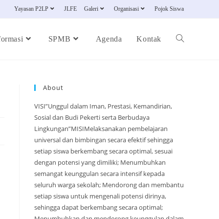
Yayasan P2LP
JLFE
Galeri
Organisasi
Pojok Siswa
formasi
SPMB
Agenda
Kontak
About
VISI”Unggul dalam Iman, Prestasi, Kemandirian,
Sosial dan Budi Pekerti serta Berbudaya
Lingkungan”MISIMelaksanakan pembelajaran
universal dan bimbingan secara efektif sehingga
setiap siswa berkembang secara optimal, sesuai
dengan potensi yang dimiliki; Menumbuhkan
semangat keunggulan secara intensif kepada
seluruh warga sekolah; Mendorong dan membantu
setiap siswa untuk mengenali potensi dirinya,
sehingga dapat berkembang secara optimal;
Menumbuhkan dan mendorong keunggulan dalam