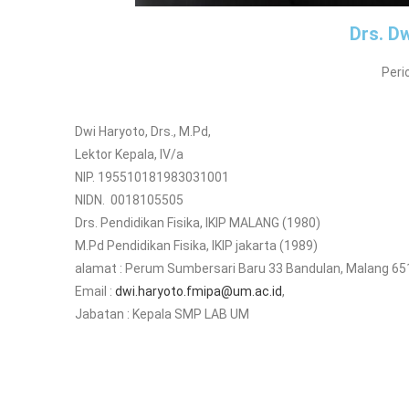
Drs. D
Peri
Dwi Haryoto, Drs., M.Pd,
Lektor Kepala, IV/a
NIP. 195510181983031001
NIDN. 0018105505
Drs. Pendidikan Fisika, IKIP MALANG (1980)
M.Pd Pendidikan Fisika, IKIP jakarta (1989)
alamat : Perum Sumbersari Baru 33 Bandulan, Malang 6
Email :
dwi.haryoto.fmipa@um.ac.id
,
Jabatan : Kepala SMP LAB UM