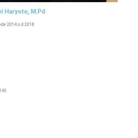
wi Haryoto, M.Pd
ode 2014 s.d 2018
5145