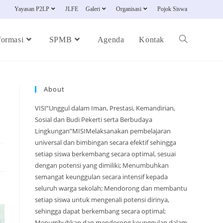
Yayasan P2LP
JLFE
Galeri
Organisasi
Pojok Siswa
formasi
SPMB
Agenda
Kontak
About
VISI”Unggul dalam Iman, Prestasi, Kemandirian,
Sosial dan Budi Pekerti serta Berbudaya
Lingkungan”MISIMelaksanakan pembelajaran
universal dan bimbingan secara efektif sehingga
setiap siswa berkembang secara optimal, sesuai
dengan potensi yang dimiliki; Menumbuhkan
semangat keunggulan secara intensif kepada
seluruh warga sekolah; Mendorong dan membantu
setiap siswa untuk mengenali potensi dirinya,
sehingga dapat berkembang secara optimal;
Menumbuhkan dan mendorong keunggulan dalam