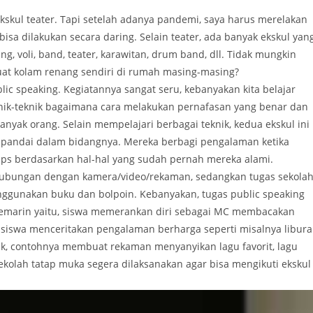
 ekskul teater. Tapi setelah adanya pandemi, saya harus merelakan
 bisa dilakukan secara daring. Selain teater, ada banyak ekskul yan
g, voli, band, teater, karawitan, drum band, dll. Tidak mungkin
at kolam renang sendiri di rumah masing-masing?
lic speaking. Kegiatannya sangat seru, kebanyakan kita belajar
ik-teknik bagaimana cara melakukan pernafasan yang benar dan
banyak orang. Selain mempelajari berbagai teknik, kedua ekskul ini
 pandai dalam bidangnya. Mereka berbagi pengalaman ketika
ips berdasarkan hal-hal yang sudah pernah mereka alami.
erhubungan dengan kamera/video/rekaman, sedangkan tugas sekola
ggunakan buku dan bolpoin. Kebanyakan, tugas public speaking
kemarin yaitu, siswa memerankan diri sebagai MC membacakan
u siswa menceritakan pengalaman berharga seperti misalnya libur
tek, contohnya membuat rekaman menyanyikan lagu favorit, lagu
ekolah tatap muka segera dilaksanakan agar bisa mengikuti ekskul