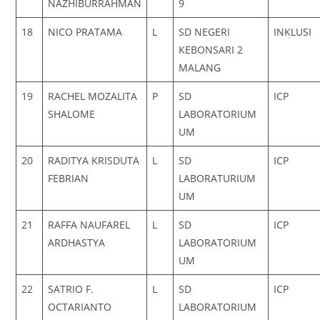
NAZHIBURRAHMAN
9
18
NICO PRATAMA
L
SD NEGERI
INKLUSI
KEBONSARI 2
MALANG
19
RACHEL MOZALITA
P
SD
ICP
SHALOME
LABORATORIUM
UM
20
RADITYA KRISDUTA
L
SD
ICP
FEBRIAN
LABORATURIUM
UM
21
RAFFA NAUFAREL
L
SD
ICP
ARDHASTYA
LABORATORIUM
UM
22
SATRIO F.
L
SD
ICP
OCTARIANTO
LABORATORIUM