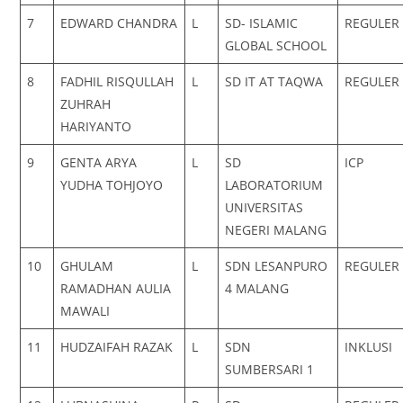
7
EDWARD CHANDRA
L
SD- ISLAMIC
REGULER
GLOBAL SCHOOL
8
FADHIL RISQULLAH
L
SD IT AT TAQWA
REGULER
ZUHRAH
HARIYANTO
9
GENTA ARYA
L
SD
ICP
YUDHA TOHJOYO
LABORATORIUM
UNIVERSITAS
NEGERI MALANG
10
GHULAM
L
SDN LESANPURO
REGULER
RAMADHAN AULIA
4 MALANG
MAWALI
11
HUDZAIFAH RAZAK
L
SDN
INKLUSI
SUMBERSARI 1