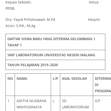
Kepala Sekolah, Ketua
PPDB,
Dra. Yayuk Prihatnawati, M.Pd Hasyim
As’ari, S.Pdi., M.Ag
DAFTAR SISWA BARU YANG DITERIMA GELOMBANG
1
TAHAP 1
SMP LABORATORIUM UNIVERSITAS NEGERI MALANG
TAHUN PELAJARAN 2019–2020
NO
NAMA
L/P
ASAL SEKOLAH
DITERIM
DI
PROGRA
1
ADITYA NUGRAHA
L
SD
ICP
WAHYUDINATA
LABORATORIUM