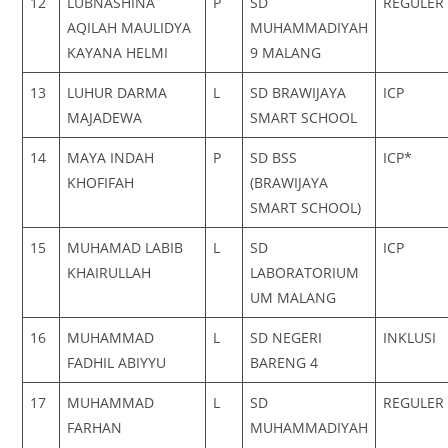
12
LUBNASHINA
P
SD
REGULER
AQILAH MAULIDYA
MUHAMMADIYAH
KAYANA HELMI
9 MALANG
13
LUHUR DARMA
L
SD BRAWIJAYA
ICP
MAJADEWA
SMART SCHOOL
14
MAYA INDAH
P
SD BSS
ICP*
KHOFIFAH
(BRAWIJAYA
SMART SCHOOL)
15
MUHAMAD LABIB
L
SD
ICP
KHAIRULLAH
LABORATORIUM
UM MALANG
16
MUHAMMAD
L
SD NEGERI
INKLUSI
FADHIL ABIYYU
BARENG 4
17
MUHAMMAD
L
SD
REGULER
FARHAN
MUHAMMADIYAH