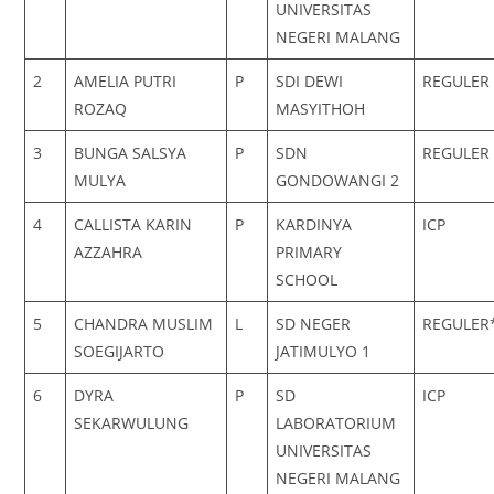
UNIVERSITAS
NEGERI MALANG
2
AMELIA PUTRI
P
SDI DEWI
REGULER
ROZAQ
MASYITHOH
3
BUNGA SALSYA
P
SDN
REGULER
MULYA
GONDOWANGI 2
4
CALLISTA KARIN
P
KARDINYA
ICP
AZZAHRA
PRIMARY
SCHOOL
5
CHANDRA MUSLIM
L
SD NEGER
REGULER
SOEGIJARTO
JATIMULYO 1
6
DYRA
P
SD
ICP
SEKARWULUNG
LABORATORIUM
UNIVERSITAS
NEGERI MALANG