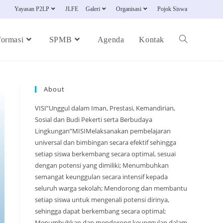
Yayasan P2LP
JLFE
Galeri
Organisasi
Pojok Siswa
formasi
SPMB
Agenda
Kontak
About
VISI”Unggul dalam Iman, Prestasi, Kemandirian,
Sosial dan Budi Pekerti serta Berbudaya
Lingkungan”MISIMelaksanakan pembelajaran
universal dan bimbingan secara efektif sehingga
setiap siswa berkembang secara optimal, sesuai
dengan potensi yang dimiliki; Menumbuhkan
semangat keunggulan secara intensif kepada
seluruh warga sekolah; Mendorong dan membantu
setiap siswa untuk mengenali potensi dirinya,
sehingga dapat berkembang secara optimal;
Menumbuhkan dan mendorong keunggulan dalam