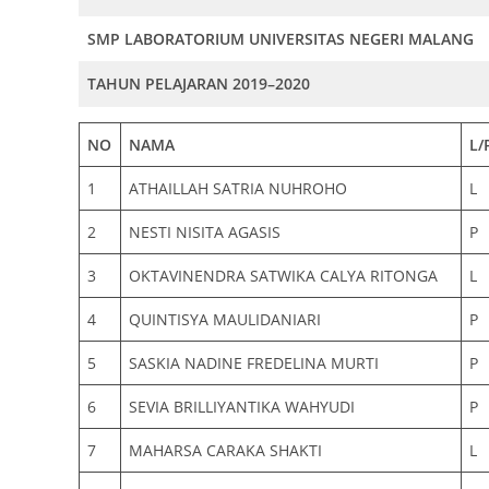
SMP LABORATORIUM UNIVERSITAS NEGERI MALANG
TAHUN PELAJARAN 2019–2020
NO
NAMA
L/
1
ATHAILLAH SATRIA NUHROHO
L
2
NESTI NISITA AGASIS
P
3
OKTAVINENDRA SATWIKA CALYA RITONGA
L
4
QUINTISYA MAULIDANIARI
P
5
SASKIA NADINE FREDELINA MURTI
P
6
SEVIA BRILLIYANTIKA WAHYUDI
P
7
MAHARSA CARAKA SHAKTI
L