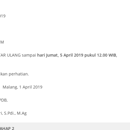
019
UM
FTAR ULANG sampai
hari
Jumat, 5 April 2019
pukul 1
2
.00 WIB,
kan perhatian.
pril 2019
B,
S.Pdi., M.Ag
TAHAP 2