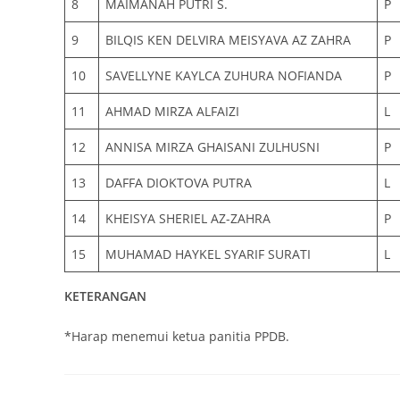
8
MAIMANAH PUTRI S.
P
9
BILQIS KEN DELVIRA MEISYAVA AZ ZAHRA
P
10
SAVELLYNE KAYLCA ZUHURA NOFIANDA
P
11
AHMAD MIRZA ALFAIZI
L
12
ANNISA MIRZA GHAISANI ZULHUSNI
P
13
DAFFA DIOKTOVA PUTRA
L
14
KHEISYA SHERIEL AZ-ZAHRA
P
15
MUHAMAD HAYKEL SYARIF SURATI
L
KETERANGAN
*Harap menemui ketua panitia PPDB.