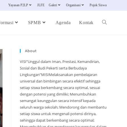
Yayasan P2LP
JLFE
Galeri
Organisasi
Pojok Siswa
formasi
SPMB
Agenda
Kontak
About
VISI”Unggul dalam Iman, Prestasi, Kemandirian,
Sosial dan Budi Pekerti serta Berbudaya
Lingkungan”MISIMelaksanakan pembelajaran
universal dan bimbingan secara efektif sehingga
setiap siswa berkembang secara optimal, sesuai
dengan potensi yang dimiliki; Menumbuhkan
semangat keunggulan secara intensif kepada
seluruh warga sekolah; Mendorong dan membantu
setiap siswa untuk mengenali potensi dirinya,
sehingga dapat berkembang secara optimal;
Menumbuhkan dan mendorong keunggulan dalam