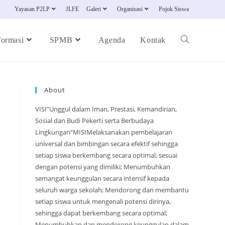
Yayasan P2LP
JLFE
Galeri
Organisasi
Pojok Siswa
formasi
SPMB
Agenda
Kontak
About
VISI”Unggul dalam Iman, Prestasi, Kemandirian,
Sosial dan Budi Pekerti serta Berbudaya
Lingkungan”MISIMelaksanakan pembelajaran
universal dan bimbingan secara efektif sehingga
setiap siswa berkembang secara optimal, sesuai
dengan potensi yang dimiliki; Menumbuhkan
semangat keunggulan secara intensif kepada
seluruh warga sekolah; Mendorong dan membantu
setiap siswa untuk mengenali potensi dirinya,
sehingga dapat berkembang secara optimal;
Menumbuhkan dan mendorong keunggulan dalam