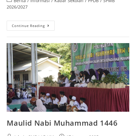
Berita
/
Informasi
/
Kabar Sekolah
/
PPDB
/
SPMB
2026/2027
Continue Reading
Maulid Nabi Muhammad 1446