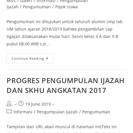
Miss
/
Galeri
/
Informasi
/
Pengumpulan
Ijazah
/
Pengumuman
/
Pojok siswa
Pengumuman ini ditujukan untuk seluruh alumni smp lab
UM tahun ajaran 2018/2019 bahwa pengambilan cap
tigajari dilaksanakan mulai hari: Senin kelas 9 A dan 9 B
pukul 08.00 WIB s.d…
Continue Reading
PROGRES PENGUMPULAN IJAZAH
DAN SKHU ANGKATAN 2017
19 June 2019
Informasi
/
Pengumpulan Ijazah
/
Pengumuman
Tampilan dari URL akan muncul di halaman ini(Teks ini