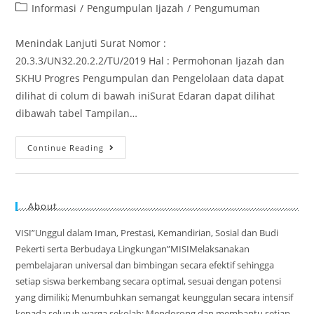
Informasi
/
Pengumpulan Ijazah
/
Pengumuman
Menindak Lanjuti Surat Nomor :
20.3.3/UN32.20.2.2/TU/2019 Hal : Permohonan Ijazah dan
SKHU Progres Pengumpulan dan Pengelolaan data dapat
dilihat di colum di bawah iniSurat Edaran dapat dilihat
dibawah tabel Tampilan…
Continue Reading
About
VISI”Unggul dalam Iman, Prestasi, Kemandirian, Sosial dan Budi
Pekerti serta Berbudaya Lingkungan”MISIMelaksanakan
pembelajaran universal dan bimbingan secara efektif sehingga
setiap siswa berkembang secara optimal, sesuai dengan potensi
yang dimiliki; Menumbuhkan semangat keunggulan secara intensif
kepada seluruh warga sekolah; Mendorong dan membantu setiap