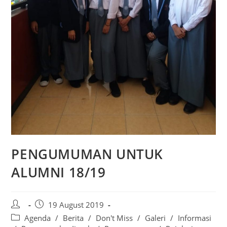
PENGUMUMAN UNTUK
ALUMNI 18/19
19 August 2019
Agenda
/
Berita
/
Don't Miss
/
Galeri
/
Informasi